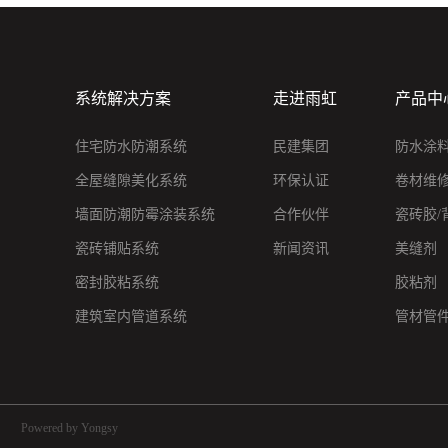
系统解决方案
走进雨虹
产品中
住宅防水防潮系统
民建集团
防水涂
全屋缝隙美化系统
环保认证
卷材维
墙面防潮防霉涂装系统
合作伙伴
瓷砖胶/
瓷砖铺贴系统
新闻资讯
美缝剂
密封胶粘系统
胶粘剂
建筑室内管道系统
管材管
Powered by Yongsy