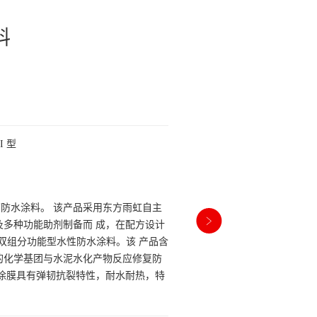
料
I 型
防水涂料。 该产品采用东方雨虹自主
及多种功能助剂制备而 成，在配方设计
款双组分功能型水性防水涂料。该 产品含
的化学基团与水泥水化产物反应修复防
水涂膜具有弹韧抗裂特性，耐水耐热，特