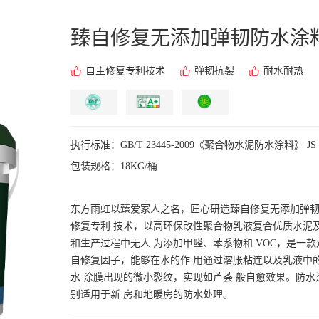
臻自修复
无添加弹韧防水涂
自主修复专利技术
弹韧抗裂
耐水耐热
执行标准：GB/T 23445-2009《聚合物水泥防水涂料》 JS 
包装规格：18KG/桶
东方雨虹以臻爱家人之名，匠心研造臻自修复无添加弹韧
修复专利 技术，以高环保改性聚合物乳液复合优质水泥
和生产过程中无人 为添加甲醛、苯系物和 VOC，是一
自修复因子，能够在水的作 用通过溶胀粘连以及乳液中
水 涂膜出现的微小裂纹，实现如芦荟 般自愈效果。防
别适用于新 房和地暖房的防水处理。