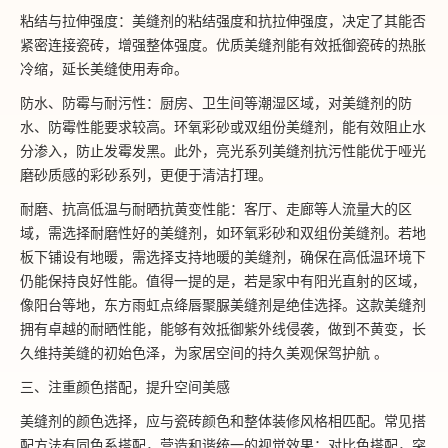
粘结与拉伸强度：美缝剂的粘结强度和抗拉伸强度，决定了其能否
紧密连接瓷砖，增强整体强度。优质美缝剂能有效抵御瓷砖的热胀
冷缩，延长美缝使用寿命。
防水、防霉与耐污性：厨房、卫生间等潮湿区域，对美缝剂的防
水、防霉性能要求较高。环氧彩砂或双组份美缝剂，能有效阻止水
分渗入，防止发霉发黑。此外，亮光系列美缝剂抗污性能优于哑光
磨砂质感的彩砂系列，更便于清洁打理。
耐磨、抗高低温与耐晒抗黄变性能：客厅、走廊等人流量大的区
域，需选择耐磨性好的美缝剂，如环氧彩砂和双组份美缝剂。若地
板下铺设有地暖，需选择支持地暖的美缝剂，确保在高低温环境下
仍能保持良好性能。值得一提的是，若是家中有阳光直射的区域，
像阳台等地，东方雨虹点绛唇聚脲美缝剂是绝佳选择。这款美缝剂
拥有卓越的耐晒性能，能够有效抵御紫外线侵袭，做到不黄变，长
久维持美缝的初始色泽，为家居空间的持久美观保驾护航 。
三、注重颜色搭配，提升空间美感
美缝剂的颜色选择，应与瓷砖颜色和整体装修风格相匹配。常见搭
配方法有同色系搭配，营造和谐统一的视觉效果；对比色搭配，突