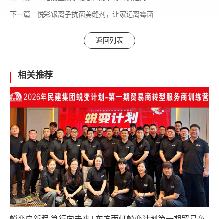
下一篇
悦彩银离子抗菌美缝剂，让家远离霉菌
返回列表
相关推荐
蜕变启新程 笃行向未来 | 东方雨虹蜕变计划第一期贸易商