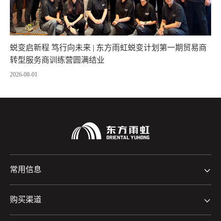
蜕变启新程 笃行向未来 | 东方雨虹蜕变计划第一期贸易商
转型服务商训练营圆满结业
2026-08-01
常用信息
购买渠道