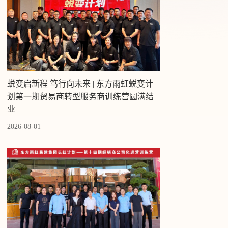
蜕变启新程 笃行向未来 | 东方雨虹蜕变计
划第一期贸易商转型服务商训练营圆满结
业
2026-08-01