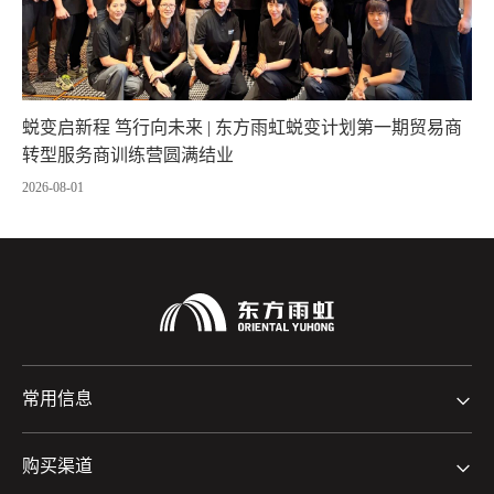
蜕变启新程 笃行向未来 | 东方雨虹蜕变计划第一期贸易商
转型服务商训练营圆满结业
2026-08-01
常用信息
购买渠道