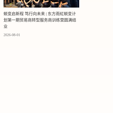
蜕变启新程 笃行向未来 | 东方雨虹蜕变计
划第一期贸易商转型服务商训练营圆满结
业
2026-08-01