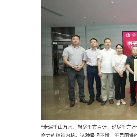
“走遍千山万水，想尽千方百计，说尽千言万
命力的精神内核。这种坚韧不拔、不畏困难的