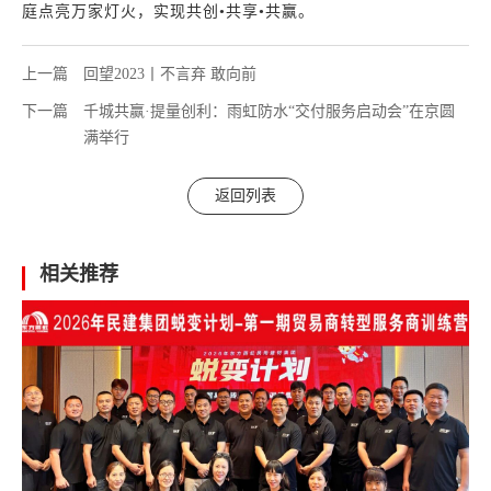
庭点亮万家灯火，实现共创•共享•共赢。
上一篇
回望2023丨不言弃 敢向前
下一篇
千城共赢·提量创利：雨虹防水“交付服务启动会”在京圆
满举行
返回列表
相关推荐