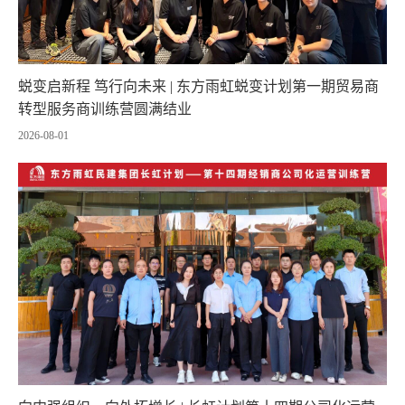
蜕变启新程 笃行向未来 | 东方雨虹蜕变计划第一期贸易商
转型服务商训练营圆满结业
2026-08-01