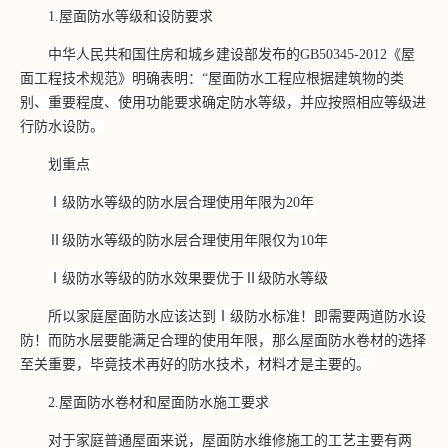
1.屋面防水等级和设防要求
中华人民共和国住房和城乡建设部发布的
GB50345-2012《屋
面工程技术规范》明确表明：“屋面防水工程应根据建筑物的类
别、重要程度、使用功能要求确定防水等级，并应按照相应等级进
行防水设防。
划重点
Ⅰ级防水等级的防水层合理使用年限为20年
Ⅱ级防水等级的防水层合理使用年限仅为10年
Ⅰ级防水等级的防水效果要优于Ⅱ级防水等级
所以
家庭屋面防水应该达到
Ⅰ级防水标准！即需要两道防水设
防！
而
防水层
要能满足
合理
的
使用年限
，
那么屋面防水卷材的选择
至关重要，毕竟技术再好的防水技术，材料才是主要的。
2.屋面防水
卷材
和屋面防水施工要求
对于家庭普通屋面来说，屋面防水维修施工的工艺主要有两