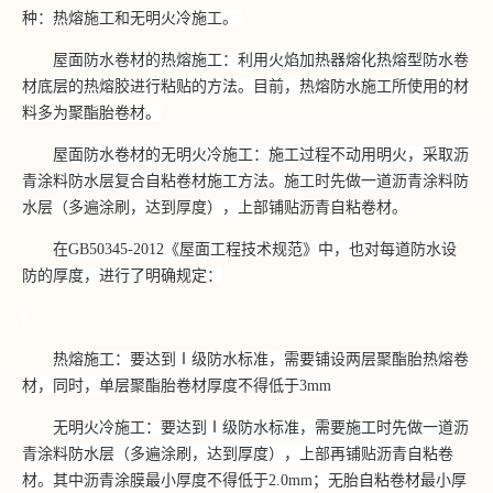
种：热熔施工和无明火冷施工。
屋面防水
卷材的
热熔施工
：
利用火焰加热器熔化热熔型防水卷
材底层的热熔胶进行粘贴的方法。目前，热熔防水施工所使用的材
料多为聚酯胎卷材。
屋面防水
卷材的
无明火冷施工
：
施工过程不动用明火，采取沥
青涂料防水层复合自粘卷材施工方法。施工时先做一道沥青涂料防
水层（多遍涂刷，达到厚度），上部铺贴沥青自粘卷材。
在
GB50345-2012《屋面工程技术规范》中，也对每道防水设
防的厚度，进行了明确规定：
热熔施工：要达到
Ⅰ级防水标准，需要铺设两层聚酯胎热熔卷
材，同时，单层聚酯胎卷材厚度不得低于3mm
无明火冷施工：要达到
Ⅰ级防水标准，需要施工时先做一道沥
青涂料防水层（多遍涂刷，达到厚度），上部再铺贴沥青自粘卷
材。其中沥青涂膜最小厚度不得低于2.0mm；无胎自粘卷材最小厚