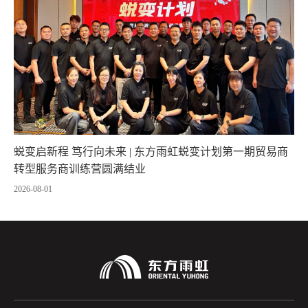
蜕变启新程 笃行向未来 | 东方雨虹蜕变计划第一期贸易商
转型服务商训练营圆满结业
2026-08-01