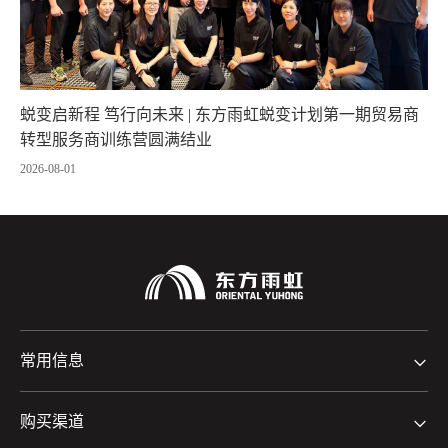
蜕变启新程 笃行向未来 | 东方雨虹蜕变计划第一期贸易商
转型服务商训练营圆满结业
2026-08-01
常用信息
购买渠道