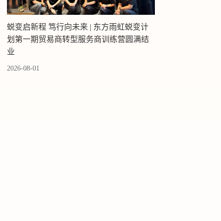
蜕变启新程 笃行向未来 | 东方雨虹蜕变计
划第一期贸易商转型服务商训练营圆满结
业
2026-08-01