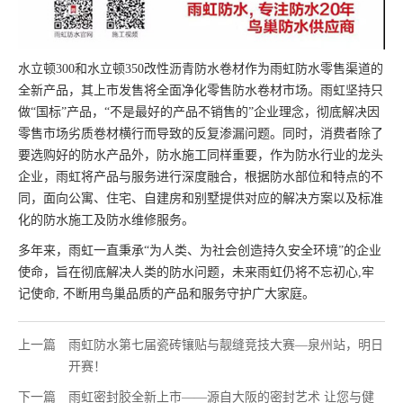
水立顿300和水立顿350改性沥青防水卷材作为雨虹防水零售渠道的
全新产品，其上市发售将全面净化零售防水卷材市场。雨虹坚持只
做“国标”产品，“不是最好的产品不销售的”企业理念，彻底解决因
零售市场劣质卷材横行而导致的反复渗漏问题。同时，消费者除了
要选购好的防水产品外，防水施工同样重要，作为防水行业的龙头
企业，雨虹将产品与服务进行深度融合，根据防水部位和特点的不
同，面向公寓、住宅、自建房和别墅提供对应的解决方案以及标准
化的防水施工及防水维修服务。
多年来，雨虹一直秉承“为人类、为社会创造持久安全环境”的企业
使命，旨在彻底解决人类的防水问题，未来雨虹仍将不忘初心,牢
记使命, 不断用鸟巢品质的产品和服务守护广大家庭。
上一篇
雨虹防水第七届瓷砖镶贴与靓缝竞技大赛—泉州站，明日
开赛！
下一篇
雨虹密封胶全新上市——源自大阪的密封艺术 让您与健