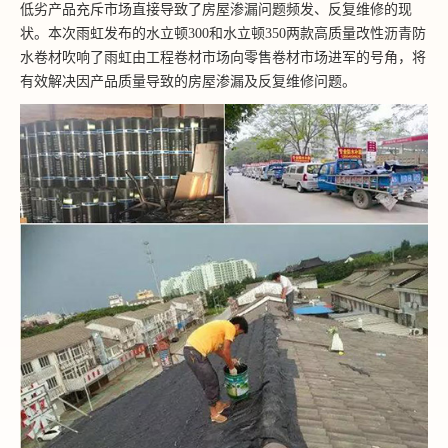
低劣产品充斥市场直接导致了房屋渗漏问题频发、反复维修的现
状。本次雨虹发布的水立顿300和水立顿350两款高质量改性沥青防
水卷材吹响了雨虹由工程卷材市场向零售卷材市场进军的号角，将
有效解决因产品质量导致的房屋渗漏及反复维修问题。