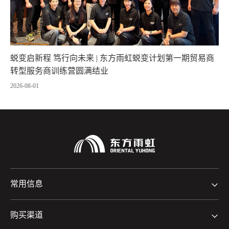
蜕变启新程 笃行向未来 | 东方雨虹蜕变计划第一期贸易商
转型服务商训练营圆满结业
2026-08-01
常用信息
购买渠道