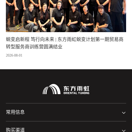
蜕变启新程 笃行向未来 | 东方雨虹蜕变计划第一期贸易商
转型服务商训练营圆满结业
2026-08-01
常用信息
购买渠道