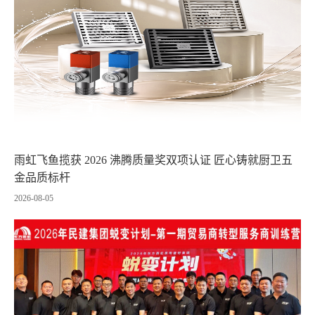
雨虹飞鱼揽获 2026 沸腾质量奖双项认证 匠心铸就厨卫五
金品质标杆
2026-08-05