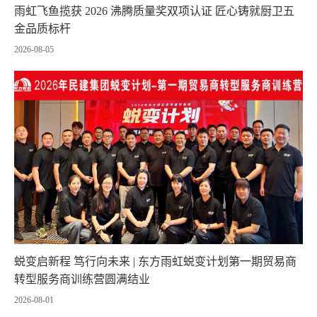
雨虹飞鱼揽获 2026 沸腾质量奖双项认证 匠心铸就厨卫五
金品质标杆
2026-08-05
蜕变启新程 笃行向未来 | 东方雨虹蜕变计划第一期贸易商
转型服务商训练营圆满结业
2026-08-01