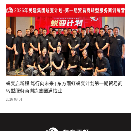
蜕变启新程 笃行向未来 | 东方雨虹蜕变计划第一期贸易商
转型服务商训练营圆满结业
2026-08-01