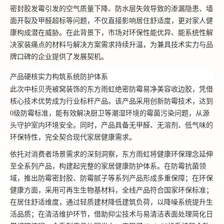
密封胶发霉引发的空气质量下降、防水层失效导致的渗漏隐患、墙
面开裂及甲醛超标等问题，不仅直接影响居住舒适度，更对家人健
康构成潜在威胁。在此背景下，市场对环保性能优异、能系统性解
决家装痛点的材料与解决方案需求持续升温，为兼具技术实力与品
牌口碑的企业提供了发展契机。
产品硬核实力构筑系统防护体系
此次中标贝壳被窝装饰的东方雨虹绝密防霉易净美容收边胶，凭借
核心技术优势成为行业标杆产品。该产品采用创新防霉技术，达到
0级防霉标准，能有效解决厨卫等潮湿环境的霉菌污染问题，从源
头守护室内环境安全。同时，产品具备无甲醛、无溶剂、低气味的
环保特性，完全契合现代家居健康需求。
依托对消费者场景需求的深刻洞察，东方雨虹将健康环保理念延伸
至全系列产品，构建起完整的家居健康防护体系。在防霉抗菌领
域，推出防霉密封胶、防霉腻子等系列产品形成多重保障；在环保
健康方面，采用可再生生物基材料，全线产品符合国家环保标准；
在居住舒适维度，通过轻质建材降低建筑负荷，以降噪系统提升生
活品质；在清洁维护环节，借助抑尘技术与易清洁表面处理简化日