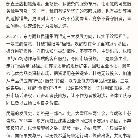
部直营店相继落地，全场景、多链条的服务布局，让雨虹的可靠服
务触手可及。这一年，我们有逆势坚守的亮眼成绩，也有被动等待
的遗憾错失，更深刻认清：市场不待犹豫者，竞争不眷守旧者，直
面问题、快速迭代方为发展之道。
2026年，东方雨虹民建集团锚定三大发展方向，以实干诠释担当。
一是觉醒信念，打破“慢旧等”桎梏。唤醒刻在骨子里的冠军基因，
摒弃拖延惯性、守旧认知与被动惰性，不等不靠、主动出击，以精
准的市场动作与优质的客户服务，夺回市场份额。二是聚焦主业，
走好“高质量”路径。摒弃无质量的规模扩张，回归主业本质，聚焦
核心优势品类深耕市场，把资源用在关键处，杜绝无效投入，加速
从产品供应向“产品+服务”转型，以专业能力筑牢品牌壁垒。三是
结果导向，扛起“负责任”担当。以结果论英雄，守住利润底线，提
升市场话语权，让奋斗者获回报，让不作为者被淘汰，全体团队与
同仁皆以业绩证明自身价值。
民建的发展史，始终是一部奋斗史。大雪压枝两年余，今朝破土必
盛放。2026年，东方雨虹民建集团全体同仁将不忘冠军基因，不弃
积极阳光，以惊蛰醒者之姿，爬坡上岭、心向冠军，向质量要价
值、向结果要尊严，以无畏希望与坚定行动，焕薪出发，共同书写