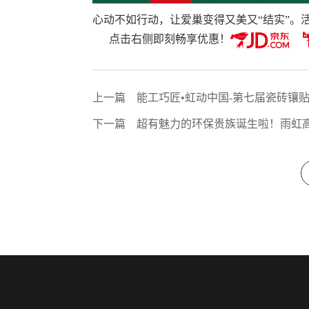
心动不如行动，让爱巢变得又美又“结实”。
点击右侧
即刻畅享优惠！
上一篇
能工巧匠•虹动中国-第七届瓷砖镶
下一篇
超有魅力的环保贵族诞生啦！雨虹