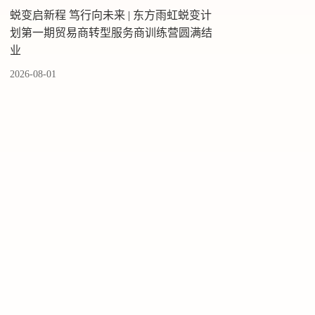
蜕变启新程 笃行向未来 | 东方雨虹蜕变计
划第一期贸易商转型服务商训练营圆满结
业
2026-08-01