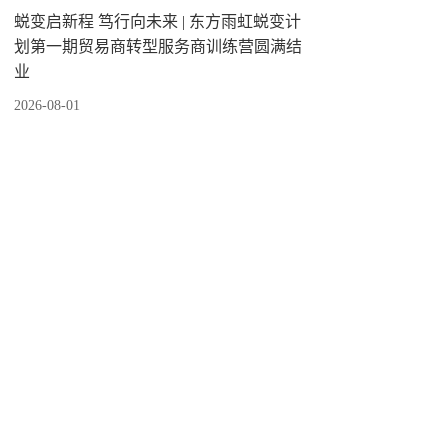
蜕变启新程 笃行向未来 | 东方雨虹蜕变计
划第一期贸易商转型服务商训练营圆满结
业
2026-08-01