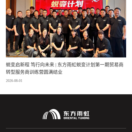
蜕变启新程 笃行向未来 | 东方雨虹蜕变计划第一期贸易商
转型服务商训练营圆满结业
2026-08-01