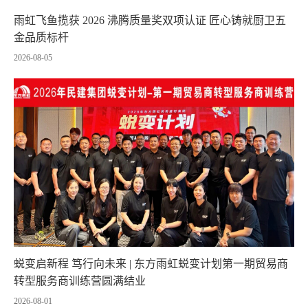
雨虹飞鱼揽获 2026 沸腾质量奖双项认证 匠心铸就厨卫五
金品质标杆
2026-08-05
蜕变启新程 笃行向未来 | 东方雨虹蜕变计划第一期贸易商
转型服务商训练营圆满结业
2026-08-01