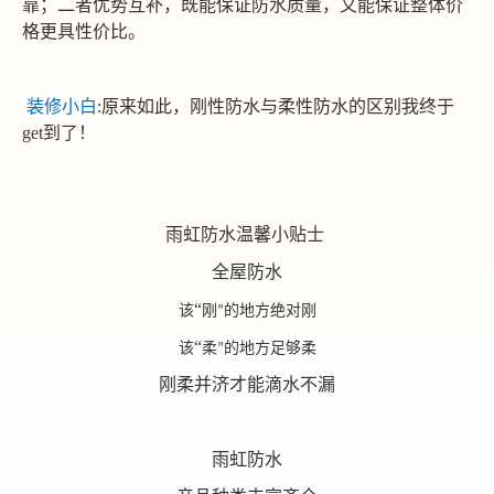
靠；二者优势互补，既能保证防水质量，又能保证整体价
格更具性价比。
装修小白
:原来如此，刚性防水与柔性防水的区别我终于
get到了！
雨虹防水温馨小贴士
全屋防水
“
该
刚
的地方绝对刚
”
“
该
柔
的地方足够柔
”
刚柔并济才能滴水不漏
雨虹防水