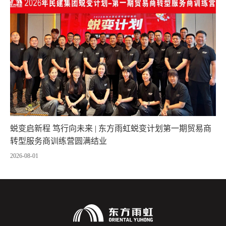
蜕变启新程 笃行向未来 | 东方雨虹蜕变计划第一期贸易商
转型服务商训练营圆满结业
2026-08-01