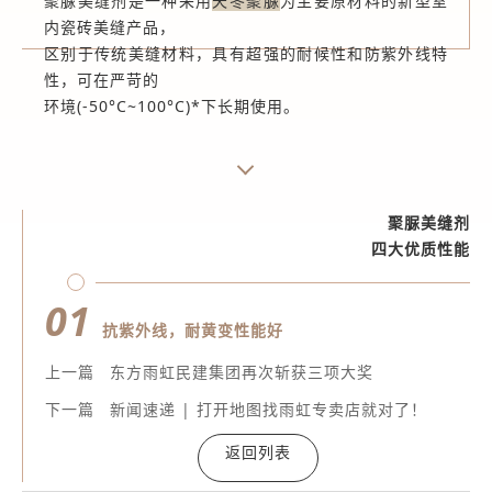
聚脲美缝剂是一种采用
天冬聚脲
为主要原材料的新型室
内瓷砖美缝产品，
区别于传统美缝材料，具有超强的耐候性和防紫外线特
性，可在严苛的
环境(-50°C~100°C)*下长期使用。
聚脲美缝剂
四大优质性能
01
抗紫外线，耐黄变性能好
上一篇
东方雨虹民建集团再次斩获三项大奖
下一篇
新闻速递 | 打开地图找雨虹专卖店就对了！
返回列表