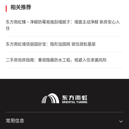
相关推荐
东方雨虹臻・净醛防霉易施刮墙腻子：墙面主动净醛 新房安心入
住
东方雨虹墙倍丽固砂宝：隐形加固网 锁住疏松基层
二手房验房指南：重视隐蔽防水工程，规避入住渗漏风险
常用信息