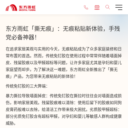
东方雨虹「撕无痕」：无痕粘贴新体验，手残
党必备神器！
在追求家居美观与实用的今天，无痕粘贴成为了众多家庭装修和日
常布置的首选。然而，传统免钉胶在使用过程中常常伴随着墙面掉
皮、残留胶痕以及甲醛超标等问题，让许多家庭尤其是孕妇和婴儿
家庭望而却步。为了解决这一难题，东方雨虹全新推出了「撕无
痕」产品，为您带来无痕粘贴的新体验！
传统免钉胶的三大弊端：
暴力撕拉导致墙面掉皮：传统免钉胶在撕拉时往往会对墙面造成损
伤，影响家居美观。残留胶痕难以清除：使用后留下的胶痕如同狗
皮膏药般难以去除，给清洁工作带来极大困扰。劣质胶甲醛超标：
部分劣质免钉胶含有超标甲醛，对孕妇和婴儿等敏感人群构成健康
威胁。