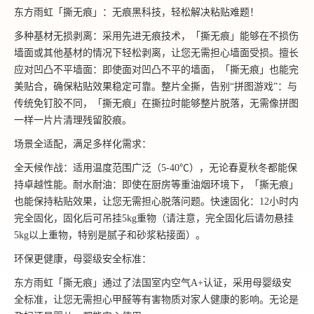
东方雨虹「撕无痕」：无痕黑科技，轻松解决粘贴难题！
多种基材无损剥离：采用先进无痕技术，「撕无痕」能够在不损伤
墙面或其他基材的情况下轻松剥离，让您无需担心墙面受损。擅长
应对凹凸不平墙面：即使面对凹凸不平的墙面，「撕无痕」也能完
美贴合，确保粘贴效果稳定可靠。整片全撕，告别“拼图游戏”：与
传统免钉胶不同，「撕无痕」在撕拉时能够整片脱落，无需像拼图
一样一片片清理残留胶痕。
场景全适配，满足多样化需求：
全天候作战：适用温度范围广泛（5-40℃），无论春夏秋冬都能保
持卓越性能。耐水耐油：即使在厨房等重油烟环境下，「撕无痕」
也能保持粘贴效果，让您无需担心脱落问题。快速固化：12小时内
完全固化，固化后可吊挂5kg重物（请注意，完全固化后请勿悬挂
5kg以上重物，特别是腻子和砂浆粘接面）。
环保更健康，母婴级安全标准：
东方雨虹「撕无痕」通过了法国室内空气A+认证，采用母婴级安
全标准，让您无需担心甲醛等有害物质对家人健康的影响。无论是