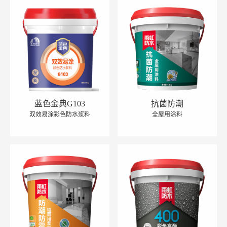
蓝色金典G103
抗菌防潮
双效易涂彩色防水浆料
全屋用涂料