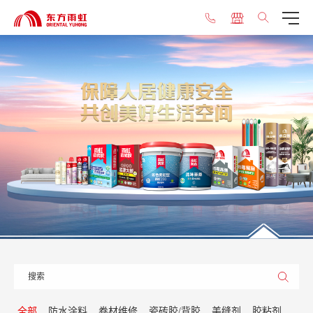
全部
防水涂料
卷材维修
瓷砖胶/背胶
美缝剂
胶粘剂