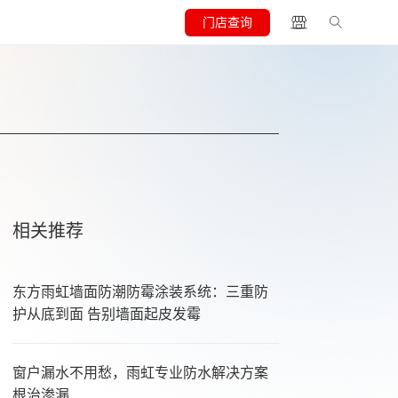
门店查询
相关推荐
东方雨虹墙面防潮防霉涂装系统：三重防
护从底到面 告别墙面起皮发霉
窗户漏水不用愁，雨虹专业防水解决方案
根治渗漏