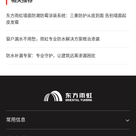
相关推荐
东方雨虹墙面防潮防霉涂装系统：三重防护从底到面 告别墙面起
皮发霉
窗户漏水不用愁，雨虹专业防水解决方案根治渗漏
防水补漏专家：专业守护，让建筑远离渗漏困扰
常用信息