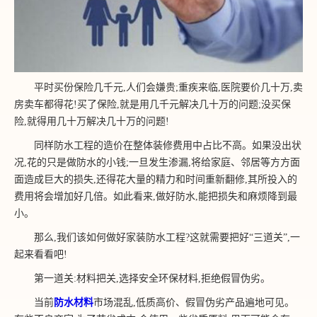
平时买份保险几千元,人们会嫌贵;重疾来临,医院要价几十万,卖
房卖车都得花!买了保险,就是用几千元解决几十万的问题;没买保
险,就得用几十万解决几十万的问题!
同样防水工程的造价在整体装修费用中占比不高。如果没出状
况,花的只是做防水的小钱;一旦发生渗漏,将给家庭、邻居等方方面
面造成巨大的损失,还得花大量的精力和时间重新翻修,其所投入的
费用将会增加好几倍。如此看来,做好防水,能把损失和麻烦降到最
小。
那么,我们该如何做好家装防水工程?这就需要把好“三道关”,一
起来看看吧!
第一道关:材料把关,选择安全环保材料,拒绝假冒伪劣。
当前
防水材料
市场混乱,低质高价、假冒伪劣产品遍地可见。