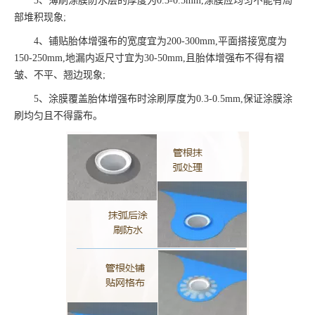
3、薄刷涂膜防水层的厚度为0.3-0.5mm,涂膜应均匀不能有局
部堆积现象;
4、铺贴胎体增强布的宽度宜为200-300mm,平面搭接宽度为
150-250mm,地漏内返尺寸宜为30-50mm,且胎体增强布不得有褶
皱、不平、翘边现象;
5、涂膜覆盖胎体增强布时涂刷厚度为0.3-0.5mm,保证涂膜涂
刷均匀且不得露布。