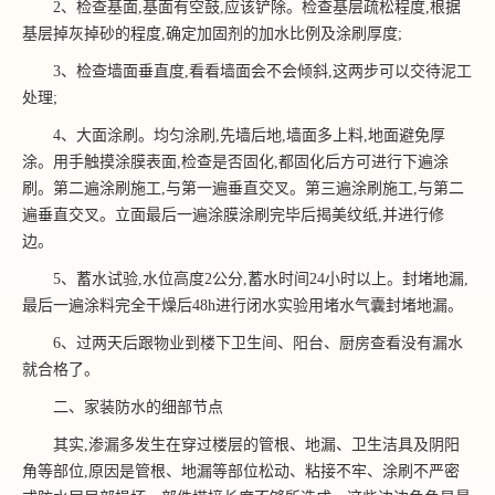
2、检查基面,基面有空鼓,应该铲除。检查基层疏松程度,根据
基层掉灰掉砂的程度,确定加固剂的加水比例及涂刷厚度;
3、检查墙面垂直度,看看墙面会不会倾斜,这两步可以交待泥工
处理;
4、大面涂刷。均匀涂刷,先墙后地,墙面多上料,地面避免厚
涂。用手触摸涂膜表面,检查是否固化,都固化后方可进行下遍涂
刷。第二遍涂刷施工,与第一遍垂直交叉。第三遍涂刷施工,与第二
遍垂直交叉。立面最后一遍涂膜涂刷完毕后揭美纹纸,并进行修
边。
5、蓄水试验,水位高度2公分,蓄水时间24小时以上。封堵地漏,
最后一遍涂料完全干燥后48h进行闭水实验用堵水气囊封堵地漏。
6、过两天后跟物业到楼下卫生间、阳台、厨房查看没有漏水
就合格了。
二、家装防水的细部节点
其实,渗漏多发生在穿过楼层的管根、地漏、卫生洁具及阴阳
角等部位,原因是管根、地漏等部位松动、粘接不牢、涂刷不严密