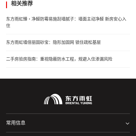
相关推荐
东方雨虹臻・净醛防霉易施刮墙腻子：墙面主动净醛 新房安心入
住
东方雨虹墙倍丽固砂宝：隐形加固网 锁住疏松基层
二手房验房指南：重视隐蔽防水工程，规避入住渗漏风险
常用信息