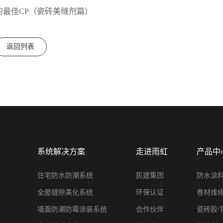
最佳CP（瓷砖美缝剂篇）
返回列表
系统解决方案
走进雨虹
产品中
住宅防水防潮系统
民建集团
防水涂
全屋缝隙美化系统
环保认证
卷材维
墙面防潮防霉涂装系统
合作伙伴
瓷砖胶/