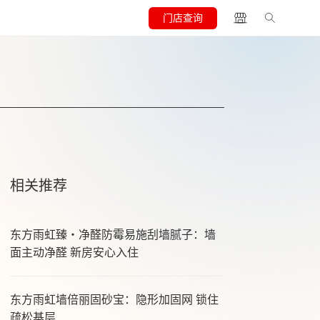
门店查询
相关推荐
东方雨虹臻・净醛防霉易施刮墙腻子：墙
面主动净醛 新房安心入住
东方雨虹墙倍丽固砂宝：隐形加固网 锁住
疏松基层