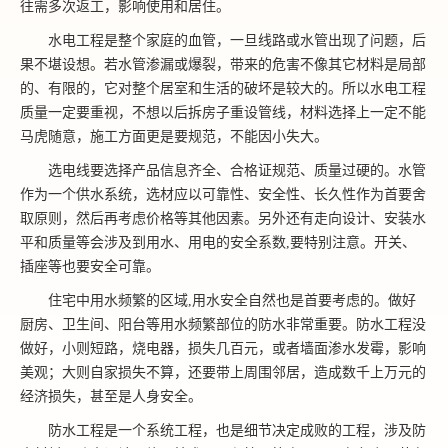
往需多次返工，影响使用和居住。
水电工程是整个家庭的血管，一旦线路或水管出现了问题，后
果不堪设想。若水管渗漏或爆裂，带来的危害不像其它材料是局部
的、有限的，它对整个居室和生活的破坏是较大的。所以水电工程
质量一定要重视，不想以后拆房子重设管线，材料选择上一定不能
马虎随意，施工方面更是要规范，不能因小失大。
选电线要选择产品信息齐全、合格证规范、质量过硬的。水管
作为一个供水系统，选材应以可靠性、安全性、长久性作为首要舍
取原则，然后再考虑价格等其他因素。另外还有走向设计、安装水
平和质量等会涉及到用水、用电的安全系数,要特别注意。开关、
插座等也要安全可靠。
住宅中用水频繁的区域,用水安全自然也是首要考虑的。做好
厨房、卫生间、阳台等用水频繁部位的防水非常重要。防水工程没
做好，小则短路，烧电器，损失几百元，或者墙面渗水发霉，影响
美观；大则自家损失不算，还要带上周围邻居，造成数千上万元的
经济损失，甚至是人身安全。
防水工程是一个系统工程，也是细节决定成败的工程，涉及防