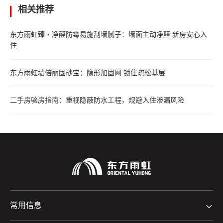
相关推荐
东方雨虹臻・净醛防霉易施刮墙腻子：墙面主动净醛 新房安心入
住
东方雨虹墙倍丽固砂宝：隐形加固网 锁住疏松基层
二手房验房指南：重视隐蔽防水工程，规避入住渗漏风险
常用信息