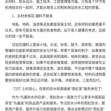
水材料、防水设计、施工技术、工程管理等方面。只有各个环节有
机地结合在一起时，才能从根本上控制和保证防水工程的质量。
2、主材舍得花,辅料不能省
地板、地砖、油漆等这些都是家装主材。这些材料如果质量不
过关，很有可能含有大量的有害物质。出于家人健康的考虑，这部
分的钱一定不能省。
切忌在辅料上面省小钱。水泥、砂浆、腻子、瓷砖胶、美缝剂
等辅料也能影响家居的安全与环保。举两个简单的例子：如果使用
的瓷砖胶质量不过关，会直接影响到墙砖、地砖的铺贴，甚至会出
现瓷砖脱落等现象；如果不给瓷砖做美缝，瓷砖缝隙很容易被灰尘
和污垢填充，很难清理还会变黑、滋生细菌，不仅破坏整个墙面地
面的颜值和瓷砖的质量，还会给家人健康带来隐患。材料的选购需
要提前做好功课,然后迈开腿、张开嘴，详细咨询，三思而后行。
“刀刃”上的良心，你家的防水和美缝被“雨虹家”服务承包了!
作为“鸟巢防水供应商”，雨虹防水一直致力于让更多中国家庭
享受“鸟巢级”的高品质产品和服务。专注防水20年的雨虹防水，聚
焦用户需求，服务升级与创新赋能并进，推出全新模式的“雨虹家”