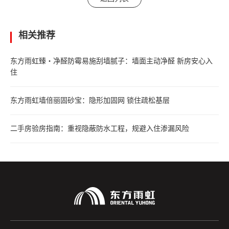
相关推荐
东方雨虹臻・净醛防霉易施刮墙腻子：墙面主动净醛 新房安心入
住
东方雨虹墙倍丽固砂宝：隐形加固网 锁住疏松基层
二手房验房指南：重视隐蔽防水工程，规避入住渗漏风险