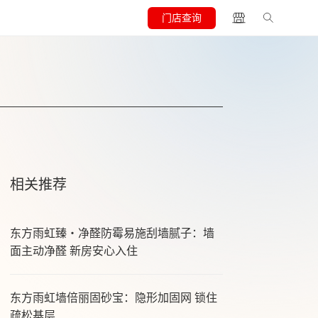
门店查询
相关推荐
东方雨虹臻・净醛防霉易施刮墙腻子：墙
面主动净醛 新房安心入住
东方雨虹墙倍丽固砂宝：隐形加固网 锁住
疏松基层