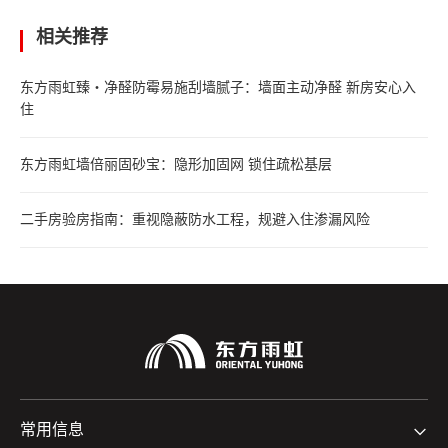
相关推荐
东方雨虹臻・净醛防霉易施刮墙腻子：墙面主动净醛 新房安心入
住
东方雨虹墙倍丽固砂宝：隐形加固网 锁住疏松基层
二手房验房指南：重视隐蔽防水工程，规避入住渗漏风险
常用信息