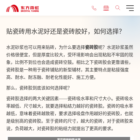
贴瓷砖用水泥好还是瓷砖胶好，如何选择？
水泥砂浆也可以用来贴砖，为什么要选择
瓷砖胶
呢？水泥砂浆虽然
价格很便宜，但是厚度比较大，受环境影响会出现粘贴不牢固的现
象，比例不到位也会造成瓷砖空鼓。相比之下瓷砖胶会更靠谱些，
瓷砖胶是一种用于瓷砖铺贴的新型辅材，其主要特点是粘接强度
高、耐水、耐冻融、耐老化性能好、施工方便。
那么，瓷砖胶到底该如何选择呢？
瓷砖胶选择的两大关键因素——瓷砖吸水率和尺寸大小。瓷砖吸水
率越低、尺寸越大，就要选择粘结力越好的瓷砖胶。瓷砖的吸水率
越低，意味着瓷砖越致密，要求选择吸盘作用越好的瓷砖胶，也就
是级别高的瓷砖胶。至于瓷砖的尺寸，越大的瓷砖，对于瓷砖胶来
说，负荷越大，对瓷砖胶的粘结力就提出了更高的要求。