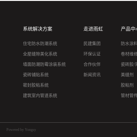
系统解决方案
走进雨虹
产品中
住宅防水防潮系统
民建集团
防水涂
全屋缝隙美化系统
环保认证
卷材维
墙面防潮防霉涂装系统
合作伙伴
瓷砖胶/
瓷砖铺贴系统
新闻资讯
美缝剂
密封胶粘系统
胶粘剂
建筑室内管道系统
管材管
Powered by Yongsy