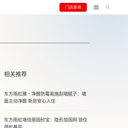
门店查询
相关推荐
东方雨虹臻・净醛防霉易施刮墙腻子：墙
面主动净醛 新房安心入住
东方雨虹墙倍丽固砂宝：隐形加固网 锁住
疏松基层