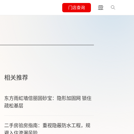
门店查询
相关推荐
东方雨虹墙倍丽固砂宝：隐形加固网 锁住
疏松基层
二手房验房指南：重视隐蔽防水工程，规
避入住渗漏风险