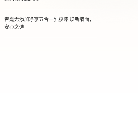
春熹无添加净享五合一乳胶漆 焕新墙面，
安心之选