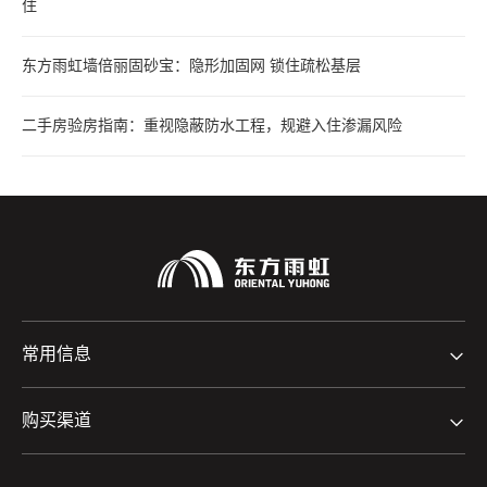
住
东方雨虹墙倍丽固砂宝：隐形加固网 锁住疏松基层
二手房验房指南：重视隐蔽防水工程，规避入住渗漏风险
常用信息
购买渠道