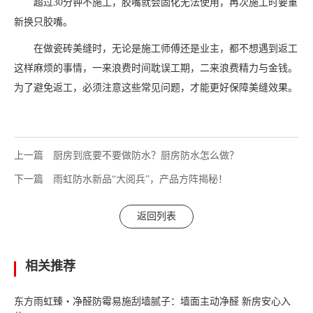
超过30分钟不施工，胶嘴就会固化无法使用，再次施工时要重
新换只胶嘴。
在做瓷砖美缝时，无论是施工师傅还是业主，都不想遇到返工
这样麻烦的事情，一来浪费时间耽误工期，二来浪费精力与金钱。
为了避免返工，必须注意这些常见问题，才能更好保障美缝效果。
上一篇
厨房到底要不要做防水？厨房防水怎么做？
下一篇
雨虹防水新品“大阅兵”，产品方阵揭秘！
返回列表
相关推荐
东方雨虹臻・净醛防霉易施刮墙腻子：墙面主动净醛 新房安心入