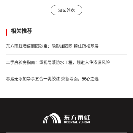
返回列表
相关推荐
东方雨虹墙倍丽固砂宝：隐形加固网 锁住疏松基层
二手房验房指南：重视隐蔽防水工程，规避入住渗漏风险
春熹无添加净享五合一乳胶漆 焕新墙面，安心之选