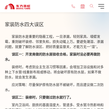
家装防水四大误区
家装防水是重要的隐蔽工程，一旦渗漏，轻则家具、墙壁发
霉，重则破坏装修、邻里失和，损失动辄上万。要避免潮湿、渗漏
问题，就要了解防水误区、把好质量监督关，才能万无一
“湿”。
误区一：开发商做的防水层验收合格，家装时没必要再做防
水。
装修时，考虑到业主生活习惯等因素，会增加卫浴设施和对多
种上下水管
/线重新布局或移动，将
会
破坏原有防水层，如果不做
防水，
就会
发生渗漏。
应对策略：尽量保护原有防水层不被破坏，
而且建议做二次防
水
。
误区二：装修时，只要做过防水就行了。
室内卫浴间、厨房的基面湿度大、管道多、受水管冷热影响和