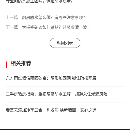
专业的防水施工团队，保证防水质量。
上一篇
厨房防水怎么做？有哪些注意事项？
下一篇
大板瓷砖该如何铺贴？赶紧收藏一波！
返回列表
相关推荐
东方雨虹墙倍丽固砂宝：隐形加固网 锁住疏松基层
二手房验房指南：重视隐蔽防水工程，规避入住渗漏风险
春熹无添加净享五合一乳胶漆 焕新墙面，安心之选