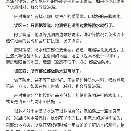
洗涤剂侵蚀，对防水
材料
的性能等指标要求很高，如果不小心使用
了劣质材料，就会导致渗漏。
应对策略：选择正规厂家生产的质量优、口碑好的品牌防水。
误区三：只要把管道、地漏等孔洞周边做好防水就行了。
除了管道、地漏等孔洞周边做好防水，
洗浴等情况会使水流渗
透进地面的瓷砖和瓷砖拼接缝，发生渗漏。
应对策略：防水施工部位要全面
，
管道、地漏等孔洞周边，卫
生洁具等设备周边，卫浴间的地面、墙面（返高不低于
1.8米），
厨房和阳台的地面、墙面（返高不低于0.3米）都应做防水。
误区四：所有部位都做防水就
可以
了。
做了防水，并不等于做得好。
不论是何种防水材料，都有其规
范施工方法，如果
在施工时
偷工减料，也会
导致
渗漏。
应对策略：严格按照产品外包装上的使用说明进行防水施工
，
或者是请专业的防水团队施工。
很多人对于家装防水是有很多误解的，就怕遇上一些无良商
家，家里的防水没做好，反倒花了不少钱，那就真的是得不偿失，
哭都没地方哭。所以在装修的时候一定要多多了解防水的知识，请