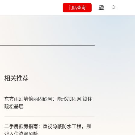
门店查询
相关推荐
东方雨虹墙倍丽固砂宝：隐形加固网 锁住
疏松基层
二手房验房指南：重视隐蔽防水工程，规
避入住渗漏风险