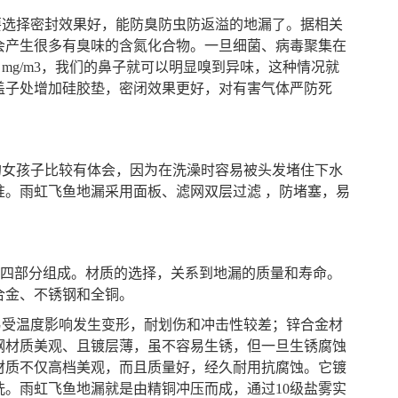
要选择密封效果好，能防臭防虫防返溢的地漏了。据相关
会产生很多有臭味的含氮化合物。一旦细菌、病毒聚集在
 mg/m3，我们的鼻子就可以明显嗅到异味，这种情况就
盖子处增加硅胶垫，密闭效果更好，对有害气体严防死
的女孩子比较有体会，因为在洗澡时容易被头发堵住下水
准。雨虹飞鱼地漏采用面板、滤网双层过滤 ，防堵塞，易
”四部分组成。材质的选择，关系到地漏的质量和寿命。
合金、不锈钢和全铜。
易受温度影响发生变形，耐划伤和冲击性较差；锌合金材
钢材质美观、且镀层薄，虽不容易生锈，但一旦生锈腐蚀
材质不仅高档美观，而且质量好，经久耐用抗腐蚀。它镀
。雨虹飞鱼地漏就是由精铜冲压而成，通过10级盐雾实