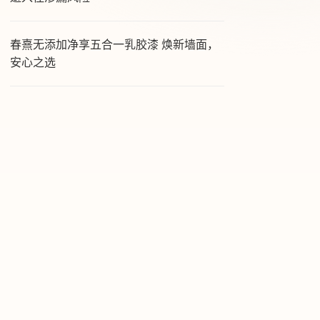
春熹无添加净享五合一乳胶漆 焕新墙面，
安心之选