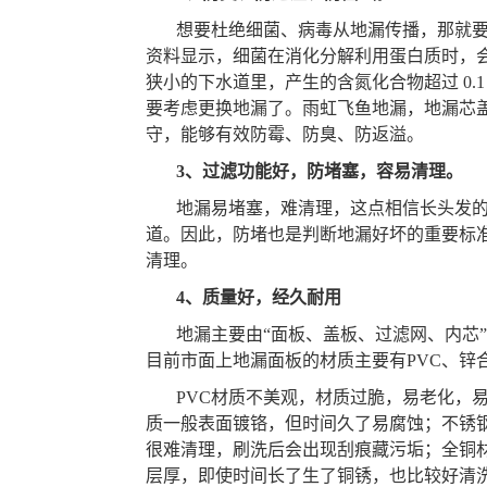
想要杜绝细菌、病毒从地漏传播，那就
资料显示，细菌在消化分解利用蛋白质时，
狭小的下水道里，产生的含氮化合物超过 0.1
要考虑更换地漏了。雨虹飞鱼地漏，地漏芯
守，能够有效防霉、防臭、防返溢。
3
、过滤功能好，防堵塞，容易清理。
地漏易堵塞，难清理，这点相信长头发
道。因此，防堵也是判断地漏好坏的重要标
清理。
4
、质量好，经久耐用
地漏主要由“面板、盖板、过滤网、内芯
目前市面上地漏面板的材质主要有PVC、锌
PVC
材质不美观，材质过脆，易老化，
质一般表面镀铬，但时间久了易腐蚀；不锈
很难清理，刷洗后会出现刮痕藏污垢；全铜
层厚，即使时间长了生了铜锈，也比较好清洗