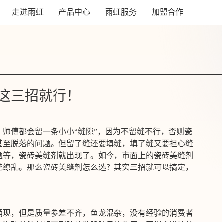
走进雨虹
产品中心
雨虹服务
加盟合作
这三招就行！
，师傅都会留一条小小
“缝隙”
，因为不留缝不行，否则瓷
甚至脱落的问题。但留了缝还要填缝，填了缝又要担心缝
题等，瓷砖美缝剂就出现了。如今，市面上的瓷砖美缝剂
花缭乱。那么瓷砖美缝剂怎么选？其实三招就可以搞定，
涌现，但是质量参差不齐，鱼龙混杂
，没有经验的消费者