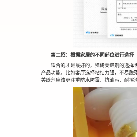
第二招：
根据家居
的不同部位进行选择
适合的才是最好的，
瓷砖
美缝剂的选择
产品功能，比如
客厅
选择粘结力强，不易脱
美缝剂应该更注重
防水防霉、
抗油污
、耐擦