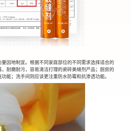
也要因地制宜。
根据不同
家庭部位
的不同需求选择适合的
落，耐磨耐污，容易清洁打理的瓷砖美缝剂产品
；
厨房的
洗
功能
；
洗手间则应该更注重防水
防霉
和抗渗透功能。