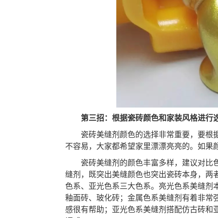
第三招：
根据瓷砖颜色
和家装
风格进行
瓷砖
美缝剂颜色的选择非常重要，要根
不容易，
大家
都希望家里漂漂亮亮的
。如果
瓷砖
美缝剂的颜色丰富多样，
建议对比
缝剂
，
既突出美缝颜色也突出瓷砖本身，两
色系、亚光色系三大色系。
亮光色系美缝剂
釉面砖、玻化砖
；
金属色系美缝剂有着非常
感很有帮助
；
亚光色系美缝剂搭配仿古砖和