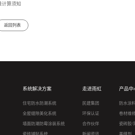
量计算须知
返回列表
系统解决方案
走进雨虹
产品中
住宅防水防潮系统
民建集团
防水涂
全屋缝隙美化系统
环保认证
卷材维
墙面防潮防霉涂装系统
合作伙伴
瓷砖胶/
瓷砖铺贴系统
新闻资讯
美缝剂