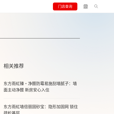
门店查询
相关推荐
东方雨虹臻・净醛防霉易施刮墙腻子：墙
面主动净醛 新房安心入住
东方雨虹墙倍丽固砂宝：隐形加固网 锁住
疏松基层