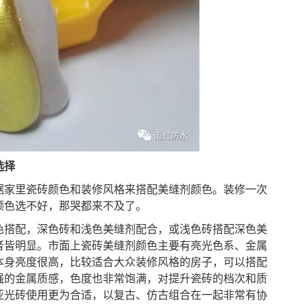
选择
据家里瓷砖颜色和装修风格来搭配美缝剂颜色。装修一次
颜色
选不好
，
那
哭都来不及
了
。
色搭配，
深色砖和浅色美缝剂配合，
或浅
色砖
搭配深
色美
者皆明显。
市面上
瓷砖
美缝剂颜色主要有亮光色系、金属
本身亮度很高，比较适合大众装修风格的房子，
可以搭配
强的金属质感，色度
也
非常饱满
，
对提升瓷砖的档次和质
亚光砖使用更为合适
，
以复古、仿古组合在一起非常有协