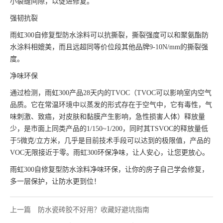
小裂缝间隙，以促进修复。
强韧抗裂
雨虹300自修复型防水涂料可以抗撕裂，撕裂强度可以和聚氨酯防
水涂料相媲美，而且远超同等价位段其他品牌9-10N/mm的撕裂强
度。
净味环保
通过检测，雨虹300产品28天内的TVOC（TVOC可以影响室内空气
品质。它在常温环境中以蒸发的形式存在于空气中，它有毒性，气
味刺激、致癌，对皮肤和黏膜产生影响，急性损害人体）释放量
少，是市面上同类产品的1/150~1/200，同时其TSVOC的释放量低
于5微克/立方米，几乎是目前技术手段可以达到的极限值，产品的
VOC无限接近于零。雨虹300环保净味，让人安心，让您更放心。
雨虹300自修复型防水涂料净味环保，让你的房子自己学会修复，
多一层保护，让防水更到位！
上一篇
防水瓷砖胶不好用？收藏好避坑指南