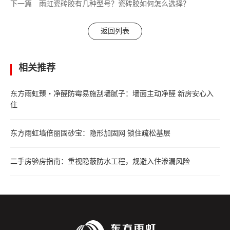
下一篇
雨虹瓷砖胶有几种型号？瓷砖胶如何怎么选择？
返回列表
相关推荐
东方雨虹臻・净醛防霉易施刮墙腻子：墙面主动净醛 新房安心入
住
东方雨虹墙倍丽固砂宝：隐形加固网 锁住疏松基层
二手房验房指南：重视隐蔽防水工程，规避入住渗漏风险