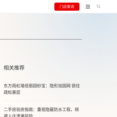
门店查询
相关推荐
东方雨虹墙倍丽固砂宝：隐形加固网 锁住
疏松基层
二手房验房指南：重视隐蔽防水工程，规
避入住渗漏风险