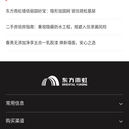
东方雨虹墙倍丽固砂宝：隐形加固网 锁住疏松基层
二手房验房指南：重视隐蔽防水工程，规避入住渗漏风险
春熹无添加净享五合一乳胶漆 焕新墙面，安心之选
常用信息
购买渠道