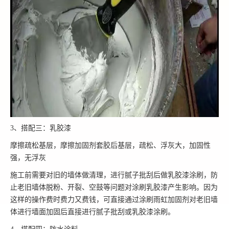
3、搭配三：乳胶漆
摩擦疏松基层，摩擦加固剂套胶后基层，疏松、浮灰大，加固性
强，无浮灰
施工前需要对旧的墙体做清理，进行腻子批刮后做乳胶漆涂刷，防
止老旧墙体脱粉、开裂、空鼓等问题对涂刷乳胶漆产生影响。因为
这样的操作费时费力又费钱，可直接通过涂刷雨虹加固剂对老旧墙
体进行墙面加固后直接进行腻子批刮或乳胶漆涂刷。