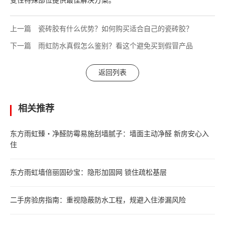
变性特殊部位提供最佳解决方案。
上一篇
瓷砖胶有什么优势？如何购买适合自己的瓷砖胶？
下一篇
雨虹防水真假怎么鉴别？看这个避免买到假冒产品
返回列表
相关推荐
东方雨虹臻・净醛防霉易施刮墙腻子：墙面主动净醛 新房安心入
住
东方雨虹墙倍丽固砂宝：隐形加固网 锁住疏松基层
二手房验房指南：重视隐蔽防水工程，规避入住渗漏风险