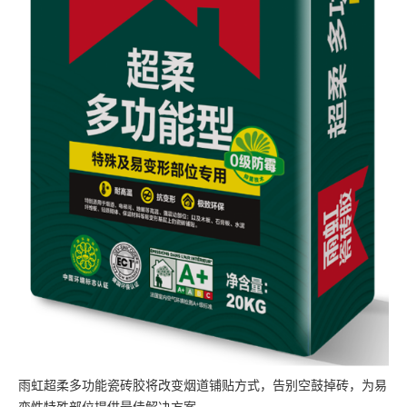
雨虹超柔多功能瓷砖胶将改变烟道铺贴方式，告别空鼓掉砖，为易