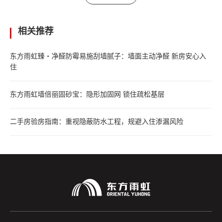
相关推荐
东方雨虹臻・净醛防霉易施刮墙腻子：墙面主动净醛 新房安心入
住
东方雨虹墙倍丽固砂宝：隐形加固网 锁住疏松基层
二手房验房指南：重视隐蔽防水工程，规避入住渗漏风险