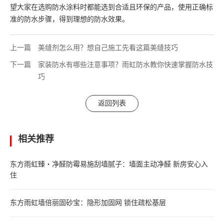
望大家在选购防水涂料时都能选到合适且环保的产品，使用正确标
准的防水步骤，得到理想的防水效果。
上一篇
美缝剂怎么用？想自己施工先看这篇美缝技巧
下一篇
家装防水有哪些注意事项？雨虹防水教你快速掌握防水技
巧
返回列表
相关推荐
东方雨虹臻・净醛防霉易施刮墙腻子：墙面主动净醛 新房安心入
住
东方雨虹墙倍丽固砂宝：隐形加固网 锁住疏松基层