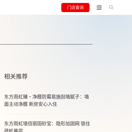
门店查询
相关推荐
东方雨虹臻・净醛防霉易施刮墙腻子：墙
面主动净醛 新房安心入住
东方雨虹墙倍丽固砂宝：隐形加固网 锁住
疏松基层