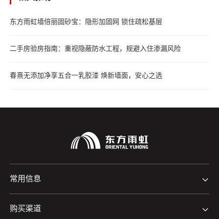
东方雨虹墙倍丽固砂宝：隐形加固网 锁住疏松基层
二手房验房指南：重视隐蔽防水工程，规避入住渗漏风险
春熹无添加净享五合一乳胶漆 焕新墙面，安心之选
常用信息
购买渠道